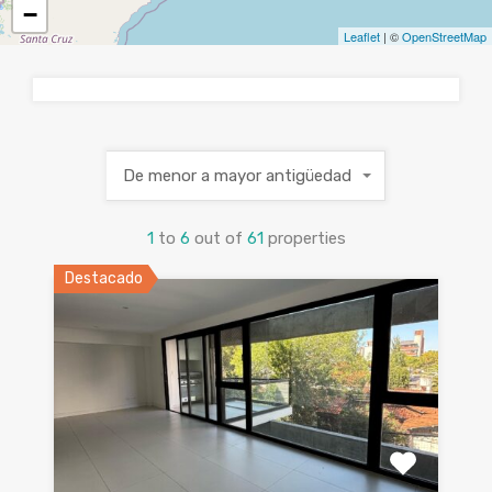
−
Leaflet
| ©
OpenStreetMap
De menor a mayor antigüedad
1
to
6
out of
61
properties
Destacado