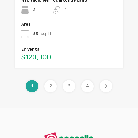
Habitaciones
Cuartos de baño
2
1
Área
sq ft
65
En venta
$120,000
1
2
3
4