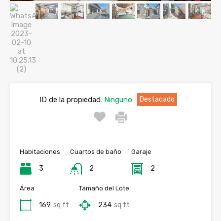
ID de la propiedad:
Ninguno
Destacado
Habitaciones
Cuartos de baño
Garaje
3
2
2
Área
Tamaño del Lote
169
sq ft
234
sq ft