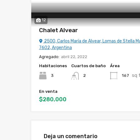
12
Chalet Alvear
2500, Carlos María de Alvear, Lomas de Stella Ma
7602, Argentina
Agregado:
abril 22, 2022
Habitaciones
Cuartos de baño
Área
sq 
3
167
2
En venta
$280,000
Deja un comentario