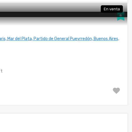
En venta
ris, Mar del Plata, Partido de General Pueyrredón, Buenos Aires,
ft