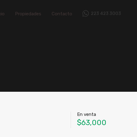
Inicio
Propiedades
Contacto
cio
Propiedades
Contacto
223 423 3003
En venta
$63,000