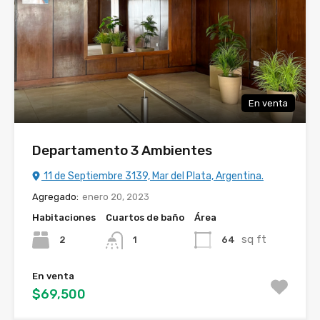
En venta
Departamento 3 Ambientes
11 de Septiembre 3139, Mar del Plata, Argentina.
Agregado:
enero 20, 2023
Habitaciones
Cuartos de baño
Área
sq ft
2
64
1
En venta
$69,500