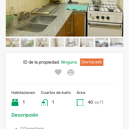
ID de la propiedad:
Ninguno
Destacado
Habitaciones
Cuartos de baño
Área
1
1
40
sq ft
Descripción
1 Dormitorio