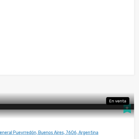
En venta
 General Pueyrredón, Buenos Aires, 7606, Argentina