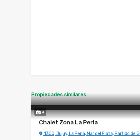
Propiedades similares
4
Chalet Zona La Perla
1300, Jujuy, La Perla, Mar del Plata, Partido de