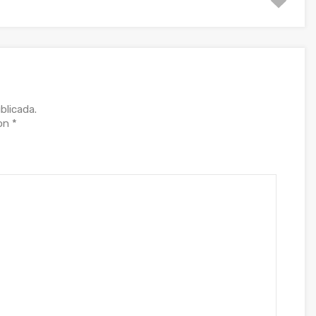
blicada.
con
*