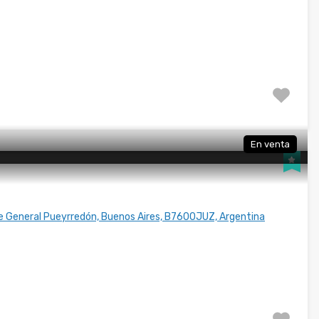
En venta
 de General Pueyrredón, Buenos Aires, B7600JUZ, Argentina