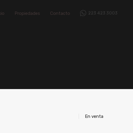
Inicio
Propiedades
Contacto
cio
Propiedades
Contacto
223 423 3003
En venta